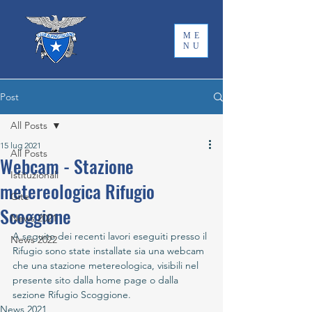
ME
NU
Post
All Posts
15 lug 2021
All Posts
Webcam - Stazione
Istituzionali
metereologica Rifugio
Gite
Scoggione
News 2021
A seguito dei recenti lavori eseguiti presso il 
News 2022
Rifugio sono state installate sia una webcam 
che una stazione metereologica, visibili nel 
presente sito dalla home page o dalla 
sezione Rifugio Scoggione.
News 2021