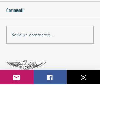
Commenti
Scrivi un commento...
CAI Sezione di Colico APS
Colico Fraz. Villatico
Piazza Giovanni Paolo II, 1 - 23823 (LC)