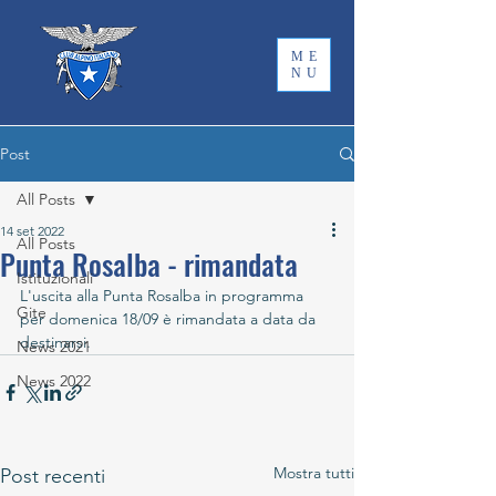
ME
NU
Post
All Posts
14 set 2022
All Posts
Punta Rosalba - rimandata
Istituzionali
L'uscita alla Punta Rosalba in programma 
Gite
per domenica 18/09 è rimandata a data da 
destinarsi.
News 2021
News 2022
Mostra tutti
Post recenti