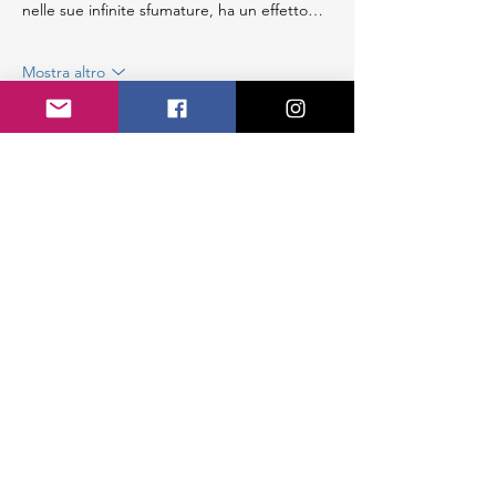
nelle sue infinite sfumature, ha un effetto…
Mostra altro
Mi piace
Rispondi
CAI Sezione di Colico APS
Colico Fraz. Villatico
Piazza Giovanni Paolo II, 1 - 23823 (LC)
Tel.
347 824 7458