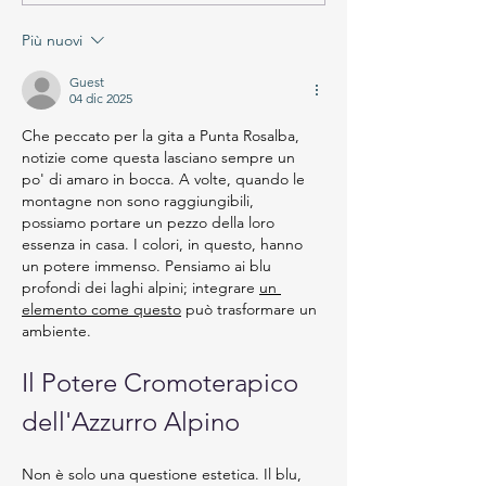
Più nuovi
Guest
04 dic 2025
Che peccato per la gita a Punta Rosalba, 
notizie come questa lasciano sempre un 
po' di amaro in bocca. A volte, quando le 
montagne non sono raggiungibili, 
possiamo portare un pezzo della loro 
essenza in casa. I colori, in questo, hanno 
un potere immenso. Pensiamo ai blu 
profondi dei laghi alpini; integrare 
un 
elemento come questo
 può trasformare un 
ambiente.
Il Potere Cromoterapico 
dell'Azzurro Alpino
Non è solo una questione estetica. Il blu, 