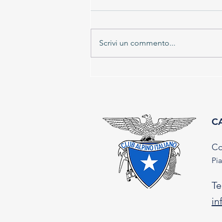
Scrivi un commento...
Vertical Scoggione - X edizione 30
agosto 2026
CA
Co
Pia
Te
in