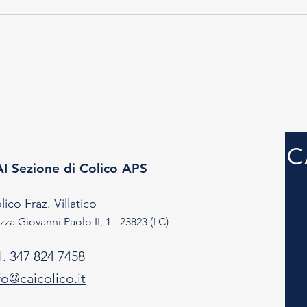
26.0
C
I Sezione di Colico APS
lico Fraz. Villatico
zza Giovanni Paolo II, 1 - 23823 (LC)
l. 347 824 7458
fo@caicolico.it