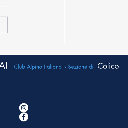
7.2026
AI
Colico
Club Alpino Italiano
Sezione di
>