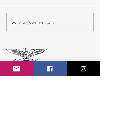
Scrivi un commento...
CAI Sezione di Colico APS
Colico Fraz. Villatico
Piazza Giovanni Paolo II, 1 - 23823 (LC)
Tel.
347 824 7458