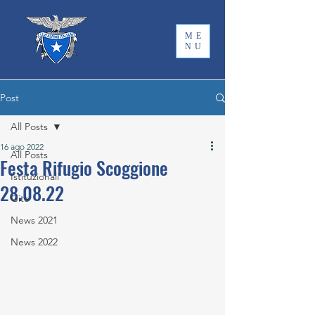
ME
NU
Post
All Posts
16 ago 2022
All Posts
Festa Rifugio Scoggione
Istituzionali
28.08.22
Gite
News 2021
News 2022