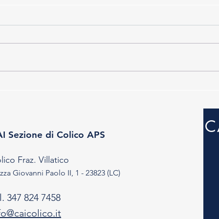
Laghi di Deleguaggio - 02.08.26
40' A
26.0
C
I Sezione di Colico APS
lico Fraz. Villatico
zza Giovanni Paolo II, 1 - 23823 (LC)
l. 347 824 7458
fo@caicolico.it