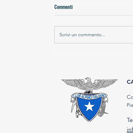
Commenti
Scrivi un commento...
Vertical Scoggione - X edizione 30
agosto 2026
CA
Co
Pia
Te
in