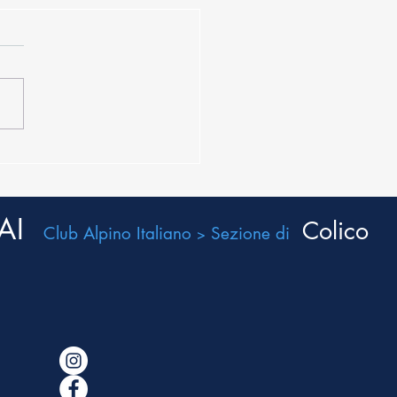
ssalto al Monte Legnone
7.2026
AI
Colico
Club Alpino Italiano
Sezione di
>