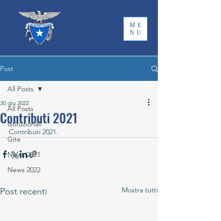
ME
NU
Post
All Posts
30 giu 2022
All Posts
Contributi 2021
Istituzionali
Contributi 2021.		
Gite
News 2021
News 2022
Mostra tutti
Post recenti