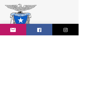
CAI Sezione di Colico APS
Colico Fraz. Villatico
Piazza Giovanni Paolo II, 1 - 23823 (LC)
Tel.
347 824 7458
info@caicolico.it
C.F. / P.IVA:
02500210139
© 2023 by CAI
Sezione di Colico
- Tutti i diritti sono riservati.