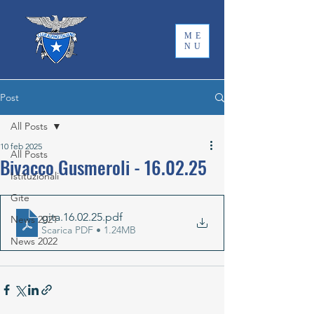
ME
NU
Post
All Posts
10 feb 2025
All Posts
Bivacco Gusmeroli - 16.02.25
Istituzionali
Gite
gita.16.02.25
.pdf
News 2021
Scarica PDF • 1.24MB
News 2022