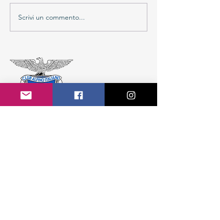
Scrivi un commento...
CAI Sezione di Colico APS
Colico Fraz. Villatico
Piazza Giovanni Paolo II, 1 - 23823 (LC)
Tel.
347 824 7458
info@caicolico.it