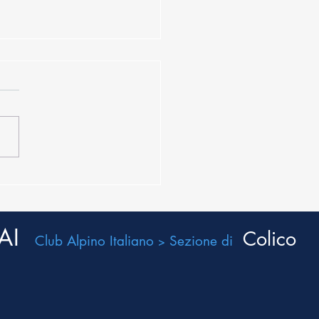
ssalto al Monte Legnone
7.2026
AI
Colico
Club Alpino Italiano
Sezione di
>