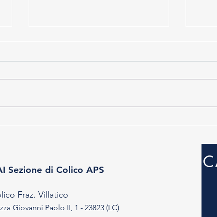
Laghi di Deleguaggio - 02.08.26
40' A
26.0
C
I Sezione di Colico APS
lico Fraz. Villatico
zza Giovanni Paolo II, 1 - 23823 (LC)