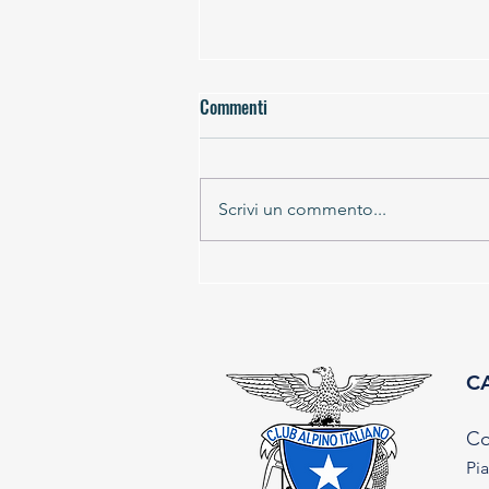
Commenti
Scrivi un commento...
Vertical Scoggione - X edizione 30
agosto 2026
CA
Co
Pia