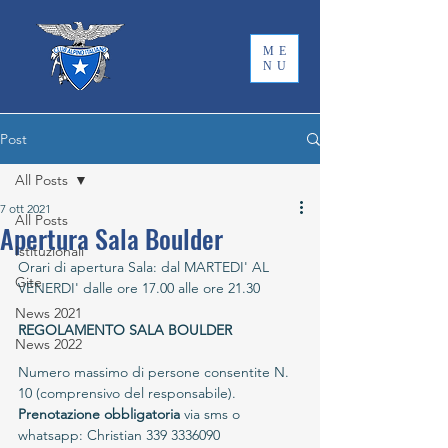
ME
NU
Post
All Posts
7 ott 2021
All Posts
Apertura Sala Boulder
Istituzionali
Orari di apertura Sala: dal MARTEDI' AL 
Gite
VENERDI' dalle ore 17.00 alle ore 21.30
News 2021
REGOLAMENTO SALA BOULDER
News 2022
Numero massimo di persone consentite N. 
10 (comprensivo del responsabile).
Prenotazione obbligatoria
 via sms o 
whatsapp: Christian 339 3336090 