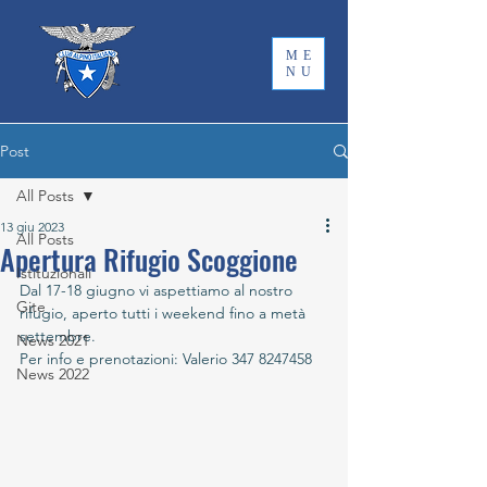
ME
NU
Post
All Posts
13 giu 2023
All Posts
Apertura Rifugio Scoggione
Istituzionali
Dal 17-18 giugno vi aspettiamo al nostro 
Gite
rifugio, aperto tutti i weekend fino a metà 
settembre.
News 2021
Per info e prenotazioni: Valerio 347 8247458
News 2022