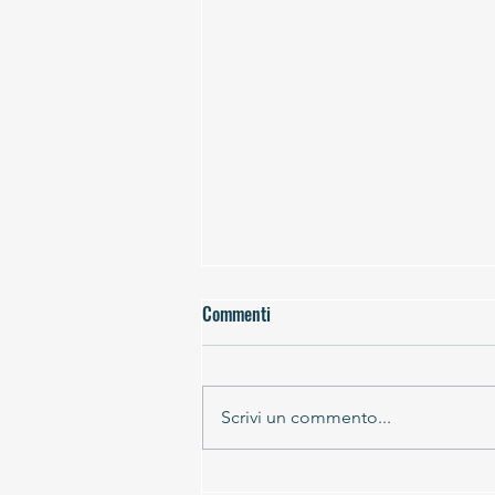
Commenti
Scrivi un commento...
Vertical Scoggione - X edizione 30