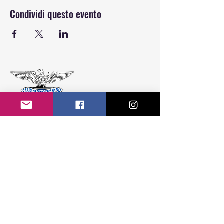
Condividi questo evento
CAI Sezione di Colico APS
Colico Fraz. Villatico
Piazza Giovanni Paolo II, 1 - 23823 (LC)
Tel.
347 824 7458
info@caicolico.it