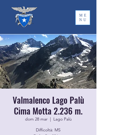
ME
NU
Valmalenco Lago Palù
Cima Motta 2.236 m.
dom 28 mar
  |  
Lago Palù
Difficoltà: MS