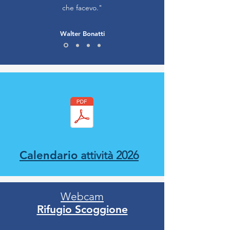
che facevo."
Walter Bonatti
Calendario
attività 2026
Webcam
Rifugio Scoggione