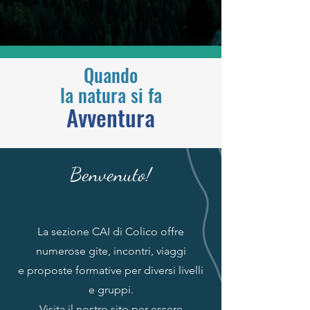
Quando
la natura si fa
Avventura
Benvenuto!
La sezione CAI di Colico offre
numerose gite, incontri, viaggi
e proposte formative per diversi livelli
e gruppi.
Visita il nostro sito per essere