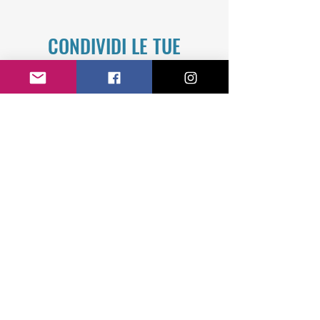
CONDIVIDI LE TUE
AVVENTURE!
#CaiColico
Condividi le tue avventure assieme a
taggati con l'hashtag #CaiColico
noi:
Club Alpino Italiano Colico
Seguici su Facebook
♡
Metti Mi Piace
♡